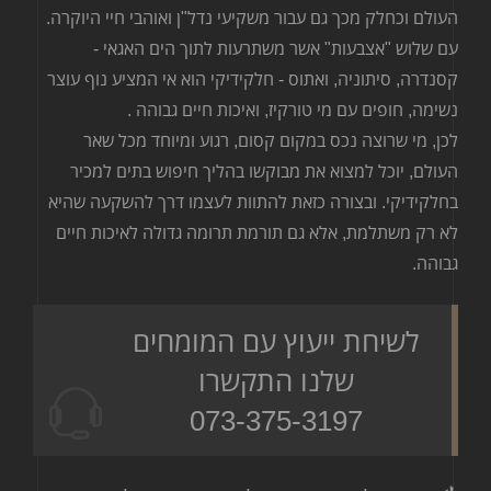
העולם וכחלק מכך גם עבור משקיעי נדל"ן ואוהבי חיי היוקרה.
עם שלוש "אצבעות" אשר משתרעות לתוך הים האגאי -
קסנדרה, סיתוניה, ואתוס - חלקידיקי הוא אי המציע נוף עוצר
נשימה, חופים עם מי טורקיז, ואיכות חיים גבוהה
.
לכן, מי שרוצה נכס במקום קסום, רגוע ומיוחד מכל שאר
העולם, יוכל למצוא את מבוקשו בהליך חיפוש בתים למכיר
בחלקידיקי. ובצורה כזאת להתוות לעצמו דרך להשקעה שהיא
לא רק משתלמת, אלא גם תורמת תרומה גדולה לאיכות חיים
גבוהה
.
לשיחת ייעוץ עם המומחים
שלנו התקשרו
073-375-3197