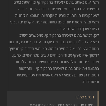
משקיעים באותם בתים למכירה בחלקידיקי ובין היתר: בתים
מרשימים עם פרטיות מקסימלית בסביבה שקטה, קרבה
לאטרקציות תיירותיות ומרינות יוקרתיות. האופציה ליהנות
משילוב של מסורת יוונית עם נוחות מודרנית. אקלים ים תיכוני
נעים לאורך רוב השנה ועוד
..
לכן, רכישת בתים למכירה בחלקידיקי, מאפשרים לשלב
השקעה נדל"נית עם סגנון חיים יוקרתי. עם נוף מרהיב, תרבות
מגוונת ועשירה, ואיכות חיים גבוהה, חצי האי חלקידיקי ממשיך
למשוך אליו משקיעים ואוהבי חיים טובים מכל העולם. כמובן,
שבכדי ליהנות מכל היתרונות קיימת חשיבות גבוהה לבחור
בתבונה את אותם בתים למכירה בחלקידיקי – והחדשות
הטובות הן שניתן למצוא לא מעט אפשרויות אטרקטיביות
ומשתלמות
.
הטיפ שלנו
"ישנם מגוון רחב של בתים למכירה בחלקידיקי.