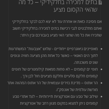
בתים למכירה בחלקידיקי – כל מה
שהאי הקסום מציע
אם מסיבה כזאת או אחרת עוד לא יצא לכם לבקר בחלקידיקי
ואתם מתלבטים לגבי רכישת בתים למכירה בחלקידיקי חשוב
שתכירו את כל מה שחצי האי מציע בעבורכם ובין היתר:
מאפיינים גיאוגרפיים ייחודיים - שלוש "אצבעות" המשתרעות
לתוך הים האגאי – כאשר כל אחת מהן מציעה חוויה ונופים
שונים משכנתה
.
חופי ים קסומים – לא פחות ממאות קילומטרים של חופים
קסומים חלקם סלעיים וחלקם מציעים חול לבן ורך
.
הר אתוס – מדינת נזירים עצמאית של הר אתוס המהווה אתר
מורשת עולמית של אונסק"ו.
שילוב של טבע עם אטרקציות תיירותיות – לצד אתרי טבע
קסומים ניתן למצוא במקום מגוון רחב של אטרקציות