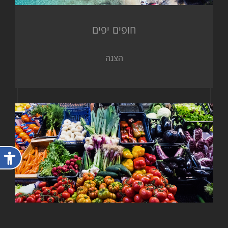
חופים יפים
הצגה
פתח ת